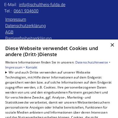
E-Mail:
info@schultheis-fulda.de
Tel.:
0661 934600
Impressum
Datenschutzerklärung
AGB
Barrierefreiheitserklärung
×
Diese Webseite verwendet Cookies und
Unsere Bereiche
andere (Dritt-)Dienste
Privatkunden
Weitere Informationen finden Sie in unseren:
Datenschutzhinweise •
Gewerbekunden
Impressum •
Kontakt
Karriere
Wir und auch Dritte verwenden auf unserer Webseite
Technologien, mit Hilfe derer Informationen auf dem Endgerät
Unternehmen
gespeichert werden bzw. auf solche Informationen auf dem Endgerät
Kontakt
zugegriffen werden, z.B. Cookies. Ihre personenbezogenen Daten
werden von uns und den eingebundenen Partnern gespeichert und
für verschiedene Zwecke, ggf. Analyse-, Marketing- und
Statistikzwecke verarbeitet, damit wir unseren Webseitenbesuchern
personalisierte Anzeigen oder Inhalte bereitstellen, Funktionen für
soziale Medien anbieten und Informationen über deren Interessen
und das Nutzerverhalten erhalten können. Cookies, die nicht