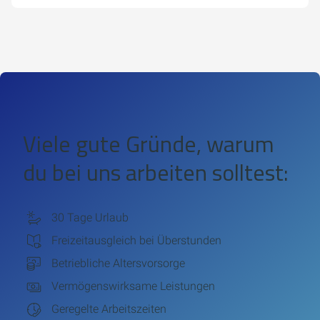
Viele gute Gründe, warum
du bei uns arbeiten solltest:
30 Tage Urlaub
Freizeitausgleich bei Überstunden
Betriebliche Altersvorsorge
Vermögenswirksame Leistungen
Geregelte Arbeitszeiten