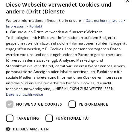
×
Diese Webseite verwendet Cookies und
Unsere Bereiche
andere (Dritt-)Dienste
Privatkunden
Weitere Informationen finden Sie in unseren:
Datenschutzhinweise •
Gewerbekunden
Impressum •
Kontakt
Karriere
Wir und auch Dritte verwenden auf unserer Webseite
Technologien, mit Hilfe derer Informationen auf dem Endgerät
Unternehmen
gespeichert werden bzw. auf solche Informationen auf dem Endgerät
Kontakt
zugegriffen werden, z.B. Cookies. Ihre personenbezogenen Daten
werden von uns und den eingebundenen Partnern gespeichert und
für verschiedene Zwecke, ggf. Analyse-, Marketing- und
Statistikzwecke verarbeitet, damit wir unseren Webseitenbesuchern
personalisierte Anzeigen oder Inhalte bereitstellen, Funktionen für
soziale Medien anbieten und Informationen über deren Interessen
und das Nutzerverhalten erhalten können. Cookies, die nicht
technisch-notwendig sind,... HIER KLICKEN ZUM WEITERLESEN
Datenschutzhinweise
NOTWENDIGE COOKIES
PERFORMANCE
TARGETING
FUNKTIONALITÄT
DETAILS ANZEIGEN