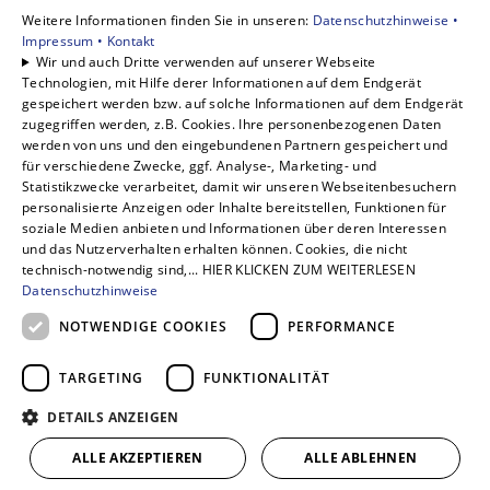
Privatkunden
Weitere Informationen finden Sie in unseren:
Datenschutzhinweise •
Gewerbekunden
Impressum •
Kontakt
Karriere
Wir und auch Dritte verwenden auf unserer Webseite
Technologien, mit Hilfe derer Informationen auf dem Endgerät
Unternehmen
gespeichert werden bzw. auf solche Informationen auf dem Endgerät
Kontakt
zugegriffen werden, z.B. Cookies. Ihre personenbezogenen Daten
werden von uns und den eingebundenen Partnern gespeichert und
für verschiedene Zwecke, ggf. Analyse-, Marketing- und
Statistikzwecke verarbeitet, damit wir unseren Webseitenbesuchern
personalisierte Anzeigen oder Inhalte bereitstellen, Funktionen für
soziale Medien anbieten und Informationen über deren Interessen
und das Nutzerverhalten erhalten können. Cookies, die nicht
technisch-notwendig sind,... HIER KLICKEN ZUM WEITERLESEN
Datenschutzhinweise
NOTWENDIGE COOKIES
PERFORMANCE
TARGETING
FUNKTIONALITÄT
DETAILS ANZEIGEN
ALLE AKZEPTIEREN
ALLE ABLEHNEN