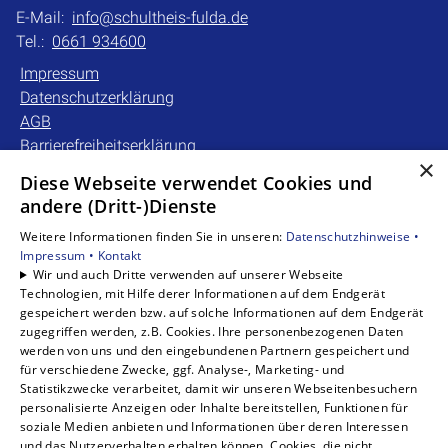
E-Mail:
info@schultheis-fulda.de
Tel.:
0661 934600
Impressum
Datenschutzerklärung
AGB
Barrierefreiheitserklärung
×
Diese Webseite verwendet Cookies und
Unsere Bereiche
andere (Dritt-)Dienste
Privatkunden
Weitere Informationen finden Sie in unseren:
Datenschutzhinweise •
Gewerbekunden
Impressum •
Kontakt
Karriere
Wir und auch Dritte verwenden auf unserer Webseite
Technologien, mit Hilfe derer Informationen auf dem Endgerät
Unternehmen
gespeichert werden bzw. auf solche Informationen auf dem Endgerät
Kontakt
zugegriffen werden, z.B. Cookies. Ihre personenbezogenen Daten
werden von uns und den eingebundenen Partnern gespeichert und
für verschiedene Zwecke, ggf. Analyse-, Marketing- und
Statistikzwecke verarbeitet, damit wir unseren Webseitenbesuchern
personalisierte Anzeigen oder Inhalte bereitstellen, Funktionen für
soziale Medien anbieten und Informationen über deren Interessen
und das Nutzerverhalten erhalten können. Cookies, die nicht