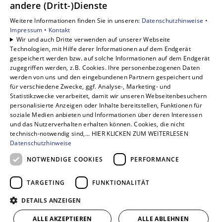
andere (Dritt-)Dienste
Privatkunden
Weitere Informationen finden Sie in unseren:
Datenschutzhinweise •
Gewerbekunden
Impressum •
Kontakt
Karriere
Wir und auch Dritte verwenden auf unserer Webseite
Technologien, mit Hilfe derer Informationen auf dem Endgerät
Unternehmen
gespeichert werden bzw. auf solche Informationen auf dem Endgerät
Kontakt
zugegriffen werden, z.B. Cookies. Ihre personenbezogenen Daten
werden von uns und den eingebundenen Partnern gespeichert und
für verschiedene Zwecke, ggf. Analyse-, Marketing- und
Statistikzwecke verarbeitet, damit wir unseren Webseitenbesuchern
personalisierte Anzeigen oder Inhalte bereitstellen, Funktionen für
soziale Medien anbieten und Informationen über deren Interessen
und das Nutzerverhalten erhalten können. Cookies, die nicht
technisch-notwendig sind,... HIER KLICKEN ZUM WEITERLESEN
Datenschutzhinweise
NOTWENDIGE COOKIES
PERFORMANCE
TARGETING
FUNKTIONALITÄT
DETAILS ANZEIGEN
ALLE AKZEPTIEREN
ALLE ABLEHNEN