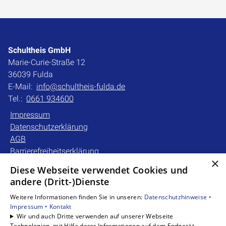
Schultheis GmbH
Marie-Curie-Straße 12
36039 Fulda
E-Mail:
info@schultheis-fulda.de
Tel.:
0661 934600
Impressum
Datenschutzerklärung
AGB
Barrierefreiheitserklärung
×
Diese Webseite verwendet Cookies und
Unsere Bereiche
andere (Dritt-)Dienste
Privatkunden
Weitere Informationen finden Sie in unseren:
Datenschutzhinweise •
Gewerbekunden
Impressum •
Kontakt
Karriere
Wir und auch Dritte verwenden auf unserer Webseite
Technologien, mit Hilfe derer Informationen auf dem Endgerät