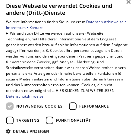
×
Diese Webseite verwendet Cookies und
Unsere Bereiche
andere (Dritt-)Dienste
Privatkunden
Weitere Informationen finden Sie in unseren:
Datenschutzhinweise •
Gewerbekunden
Impressum •
Kontakt
Karriere
Wir und auch Dritte verwenden auf unserer Webseite
Technologien, mit Hilfe derer Informationen auf dem Endgerät
Unternehmen
gespeichert werden bzw. auf solche Informationen auf dem Endgerät
Kontakt
zugegriffen werden, z.B. Cookies. Ihre personenbezogenen Daten
werden von uns und den eingebundenen Partnern gespeichert und
für verschiedene Zwecke, ggf. Analyse-, Marketing- und
Statistikzwecke verarbeitet, damit wir unseren Webseitenbesuchern
personalisierte Anzeigen oder Inhalte bereitstellen, Funktionen für
soziale Medien anbieten und Informationen über deren Interessen
und das Nutzerverhalten erhalten können. Cookies, die nicht
technisch-notwendig sind,... HIER KLICKEN ZUM WEITERLESEN
Datenschutzhinweise
NOTWENDIGE COOKIES
PERFORMANCE
TARGETING
FUNKTIONALITÄT
DETAILS ANZEIGEN