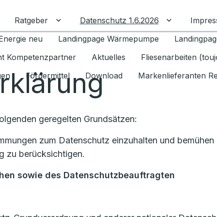
Ratgeber
Datenschutz 1.6.2026
Impre
Untermenü für Ratgeber umschalten
Untermenü f
Energie neu
Landingpage Wärmepumpe
Landingpag
ant Kompetenzpartner
Aktuelles
Fliesenarbeiten (tou
rklärung
gen
Fördermittel
Download
Markenlieferanten R
Folgenden geregelten Grundsätzen:
stimmungen zum Datenschutz einzuhalten und bemühen u
 zu berücksichtigen.
chen
sowie des Datenschutzbeauftragten