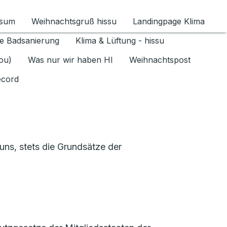
ssum
Weihnachtsgruß hissu
Landingpage Klima
ür Datenschutz 1.6.2026 umschalten
e Badsanierung
Klima & Lüftung - hissu
jou)
Was nur wir haben HI
Weihnachtspost
ecord
ns, stets die Grundsätze der