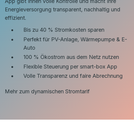
App gibt Ihnen volle Kontrolle und macht Ihre
Energieversorgung transparent, nachhaltig und
effizient.
Bis zu 40 % Stromkosten sparen
Perfekt für PV-Anlage, Wärmepumpe & E-
Auto
100 % Ökostrom aus dem Netz nutzen
Flexible Steuerung per smart-box App
Volle Transparenz und faire Abrechnung
Mehr zum dynamischen Stromtarif