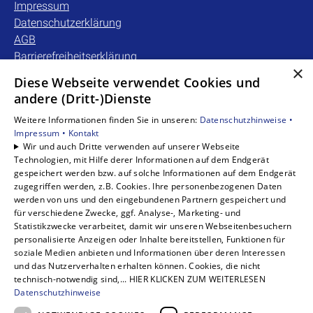
Impressum
Datenschutzerklärung
AGB
Barrierefreiheitserklärung
×
Diese Webseite verwendet Cookies und
Unsere Bereiche
andere (Dritt-)Dienste
Privatkunden
Weitere Informationen finden Sie in unseren:
Datenschutzhinweise •
Gewerbekunden
Impressum •
Kontakt
Karriere
Wir und auch Dritte verwenden auf unserer Webseite
Technologien, mit Hilfe derer Informationen auf dem Endgerät
Unternehmen
gespeichert werden bzw. auf solche Informationen auf dem Endgerät
Kontakt
zugegriffen werden, z.B. Cookies. Ihre personenbezogenen Daten
werden von uns und den eingebundenen Partnern gespeichert und
für verschiedene Zwecke, ggf. Analyse-, Marketing- und
Statistikzwecke verarbeitet, damit wir unseren Webseitenbesuchern
personalisierte Anzeigen oder Inhalte bereitstellen, Funktionen für
soziale Medien anbieten und Informationen über deren Interessen
und das Nutzerverhalten erhalten können. Cookies, die nicht
technisch-notwendig sind,... HIER KLICKEN ZUM WEITERLESEN
Datenschutzhinweise