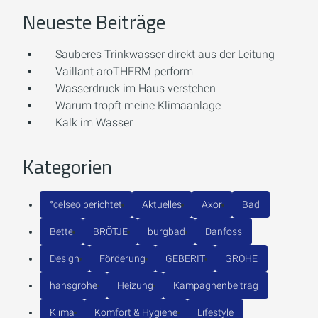
Neueste Beiträge
Sauberes Trinkwasser direkt aus der Leitung
Vaillant aroTHERM perform
Wasserdruck im Haus verstehen
Warum tropft meine Klimaanlage
Kalk im Wasser
Kategorien
°celseo berichtet
Aktuelles
Axor
Bad
Bette
BRÖTJE
burgbad
Danfoss
Design
Förderung
GEBERIT
GROHE
hansgrohe
Heizung
Kampagnenbeitrag
Klima
Komfort & Hygiene
Lifestyle