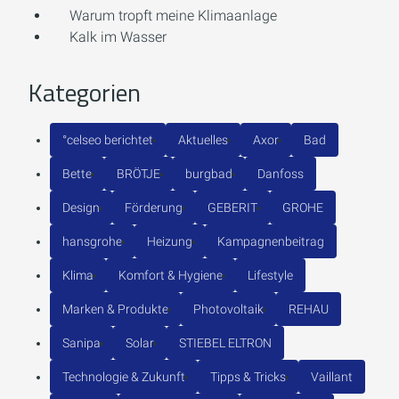
Warum tropft meine Klimaanlage
Kalk im Wasser
Kategorien
°celseo berichtet
Aktuelles
Axor
Bad
Bette
BRÖTJE
burgbad
Danfoss
Design
Förderung
GEBERIT
GROHE
hansgrohe
Heizung
Kampagnenbeitrag
Klima
Komfort & Hygiene
Lifestyle
Marken & Produkte
Photovoltaik
REHAU
Sanipa
Solar
STIEBEL ELTRON
Technologie & Zukunft
Tipps & Tricks
Vaillant