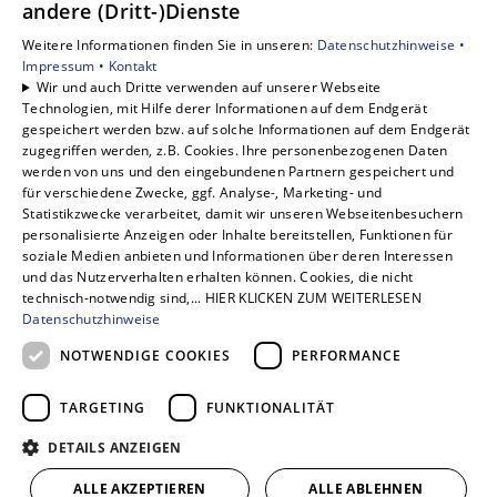
andere (Dritt-)Dienste
Privatkunden
Weitere Informationen finden Sie in unseren:
Datenschutzhinweise •
Gewerbekunden
Impressum •
Kontakt
Karriere
Wir und auch Dritte verwenden auf unserer Webseite
Technologien, mit Hilfe derer Informationen auf dem Endgerät
Unternehmen
gespeichert werden bzw. auf solche Informationen auf dem Endgerät
Kontakt
zugegriffen werden, z.B. Cookies. Ihre personenbezogenen Daten
werden von uns und den eingebundenen Partnern gespeichert und
für verschiedene Zwecke, ggf. Analyse-, Marketing- und
Statistikzwecke verarbeitet, damit wir unseren Webseitenbesuchern
personalisierte Anzeigen oder Inhalte bereitstellen, Funktionen für
soziale Medien anbieten und Informationen über deren Interessen
und das Nutzerverhalten erhalten können. Cookies, die nicht
technisch-notwendig sind,... HIER KLICKEN ZUM WEITERLESEN
Datenschutzhinweise
NOTWENDIGE COOKIES
PERFORMANCE
TARGETING
FUNKTIONALITÄT
DETAILS ANZEIGEN
ALLE AKZEPTIEREN
ALLE ABLEHNEN