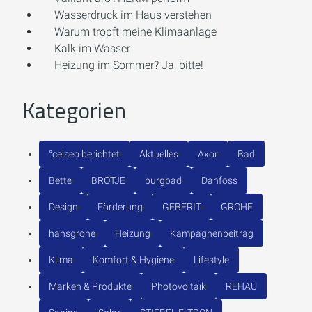
Wasserdruck im Haus verstehen
Warum tropft meine Klimaanlage
Kalk im Wasser
Heizung im Sommer? Ja, bitte!
Kategorien
°celseo berichtet
Aktuelles
Axor
Bad
Bette
BRÖTJE
burgbad
Danfoss
Design
Förderung
GEBERIT
GROHE
hansgrohe
Heizung
Kampagnenbeitrag
Klima
Komfort & Hygiene
Lifestyle
Marken & Produkte
Photovoltaik
REHAU