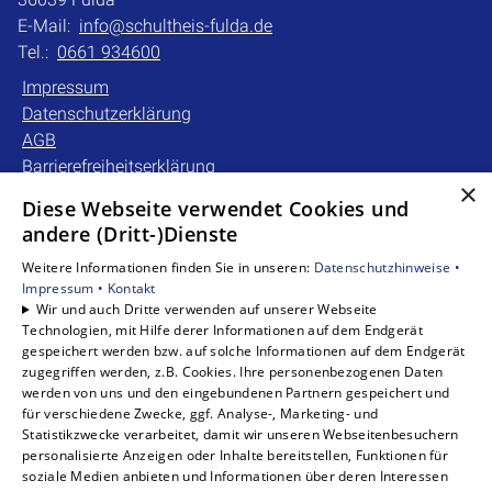
E-Mail:
info@schultheis-fulda.de
Tel.:
0661 934600
Impressum
Datenschutzerklärung
AGB
Barrierefreiheitserklärung
×
Diese Webseite verwendet Cookies und
Unsere Bereiche
andere (Dritt-)Dienste
Privatkunden
Weitere Informationen finden Sie in unseren:
Datenschutzhinweise •
Gewerbekunden
Impressum •
Kontakt
Karriere
Wir und auch Dritte verwenden auf unserer Webseite
Technologien, mit Hilfe derer Informationen auf dem Endgerät
Unternehmen
gespeichert werden bzw. auf solche Informationen auf dem Endgerät
Kontakt
zugegriffen werden, z.B. Cookies. Ihre personenbezogenen Daten
werden von uns und den eingebundenen Partnern gespeichert und
für verschiedene Zwecke, ggf. Analyse-, Marketing- und
Statistikzwecke verarbeitet, damit wir unseren Webseitenbesuchern
personalisierte Anzeigen oder Inhalte bereitstellen, Funktionen für
soziale Medien anbieten und Informationen über deren Interessen