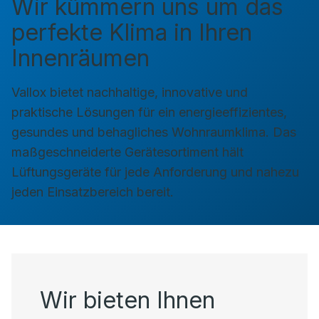
Wir kümmern uns um das
perfekte Klima in Ihren
Innenräumen
Vallox bietet nachhaltige, innovative und
praktische Lösungen für ein energieeffizientes,
gesundes und behagliches Wohnraumklima. Das
maßgeschneiderte Gerätesortiment hält
Lüftungsgeräte für jede Anforderung und nahezu
jeden Einsatzbereich bereit.
Wir bieten Ihnen