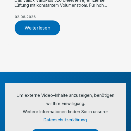
Das Vallox ValloPlus 520 bietet leise, effiziente
Lüftung mit konstantem Volumenstrom. Für hohe
Luftqualität, einfache Inbetriebnahme und
maximalen Komfort im Einfamilienhaus.
02.06.2026
Weiterlesen
Um externe Video-Inhalte anzuzeigen, benötigen
wir Ihre Einwilligung.
Weitere Informationen finden Sie in unserer
Datenschutzerklärung.