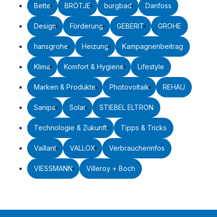
Bette
BRÖTJE
burgbad
Danfoss
Design
Förderung
GEBERIT
GROHE
hansgrohe
Heizung
Kampagnenbeitrag
Klima
Komfort & Hygiene
Lifestyle
Marken & Produkte
Photovoltaik
REHAU
Sanipa
Solar
STIEBEL ELTRON
Technologie & Zukunft
Tipps & Tricks
Vaillant
VALLOX
Verbraucherinfos
VIESSMANN
Villeroy + Boch