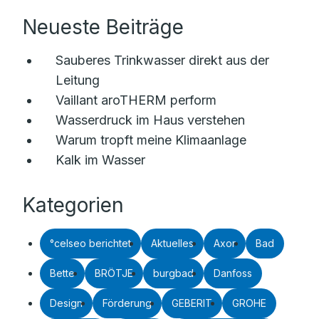
Neueste Beiträge
Sauberes Trinkwasser direkt aus der
Leitung
Vaillant aroTHERM perform
Wasserdruck im Haus verstehen
Warum tropft meine Klimaanlage
Kalk im Wasser
Kategorien
°celseo berichtet
Aktuelles
Axor
Bad
Bette
BRÖTJE
burgbad
Danfoss
Design
Förderung
GEBERIT
GROHE