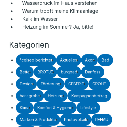
Wasserdruck im Haus verstehen
Warum tropft meine Klimaanlage
Kalk im Wasser
Heizung im Sommer? Ja, bitte!
Kategorien
°celseo berichtet
Aktuelles
Axor
Bad
Bette
BRÖTJE
burgbad
Danfoss
Design
Förderung
GEBERIT
GROHE
hansgrohe
Heizung
Kampagnenbeitrag
Klima
Komfort & Hygiene
Lifestyle
Marken & Produkte
Photovoltaik
REHAU