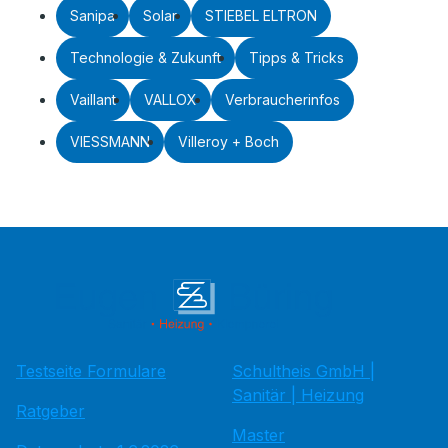
Sanipa
Solar
STIEBEL ELTRON
Technologie & Zukunft
Tipps & Tricks
Vaillant
VALLOX
Verbraucherinfos
VIESSMANN
Villeroy + Boch
Testseite Formulare
Schultheis GmbH |
Sanitär | Heizung
Ratgeber
Master