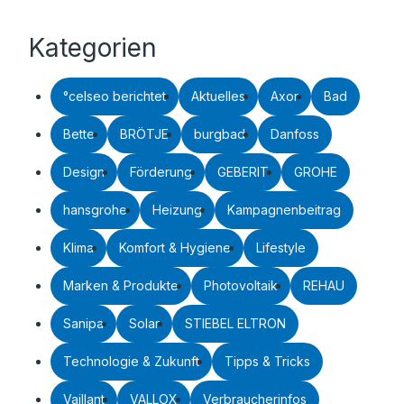
Kategorien
°celseo berichtet
Aktuelles
Axor
Bad
Bette
BRÖTJE
burgbad
Danfoss
Design
Förderung
GEBERIT
GROHE
hansgrohe
Heizung
Kampagnenbeitrag
Klima
Komfort & Hygiene
Lifestyle
Marken & Produkte
Photovoltaik
REHAU
Sanipa
Solar
STIEBEL ELTRON
Technologie & Zukunft
Tipps & Tricks
Vaillant
VALLOX
Verbraucherinfos