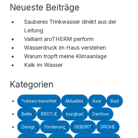
Neueste Beiträge
Sauberes Trinkwasser direkt aus der
Leitung
Vaillant aroTHERM perform
Wasserdruck im Haus verstehen
Warum tropft meine Klimaanlage
Kalk im Wasser
Kategorien
°celseo berichtet
Aktuelles
Axor
Bad
Bette
BRÖTJE
burgbad
Danfoss
Design
Förderung
GEBERIT
GROHE