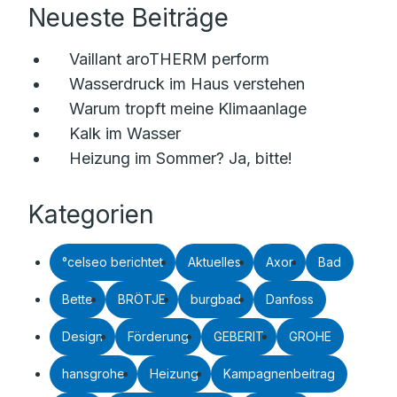
Neueste Beiträge
Vaillant aroTHERM perform
Wasserdruck im Haus verstehen
Warum tropft meine Klimaanlage
Kalk im Wasser
Heizung im Sommer? Ja, bitte!
Kategorien
°celseo berichtet
Aktuelles
Axor
Bad
Bette
BRÖTJE
burgbad
Danfoss
Design
Förderung
GEBERIT
GROHE
hansgrohe
Heizung
Kampagnenbeitrag